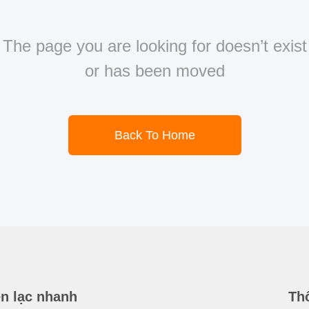
The page you are looking for doesn’t exist
or has been moved
Back To Home
ên lạc nhanh
Thô