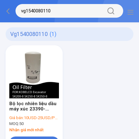
Vg1540080110
(1)
Bộ lọc nhiên liệu dầu
máy xúc 23390-
E0020 VG1540080110
Giá bán:
10USD-25USD/PCS
cho KOBELCO SK200-
MOQ:
50
8 SK250-8 SK350-8
Nhận giá mới nhất